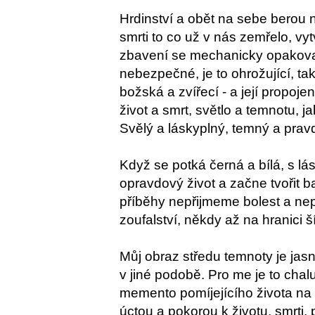
Hrdinství a obět na sebe berou
smrti to co už v nás zemřelo, vy
zbavení se mechanicky opakovan
nebezpečné, je to ohrožující, ta
božská a zvířecí - a její propoje
život a smrt, světlo a temnotu, j
Svělý a láskyplný, temný a pravd
Když se potká černá a bílá, s lá
opravdový život a začne tvořit b
příběhy nepřijmeme bolest a ne
zoufalství, někdy až na hranici š
Můj obraz středu temnoty je jas
v jiné podobě. Pro me je to chalu
memento pomíjejícího života na 
úctou a pokorou k životu, smrti,