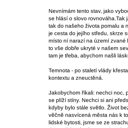
Nevnímám tento stav, jako vyboč
se hlásí o slovo rovnováha.Tak j
tak do našeho života pomalu a n
je cesta do jejího středu, skrze 
místo ní narazí na území zvané bo
to vše dobře ukryté v našem sev
tam je třeba, abychom našli lásk
Temnota - po staletí vlády křesta
kontextu a zneuctěná.
Jakobychom říkali: nechci noc, p
se plíží stíny. Nechci si ani pře
kdyby bylo stále světlo. Život b
věčně nasvícená města nás k to
lidské bytosti, jsme se ze strach