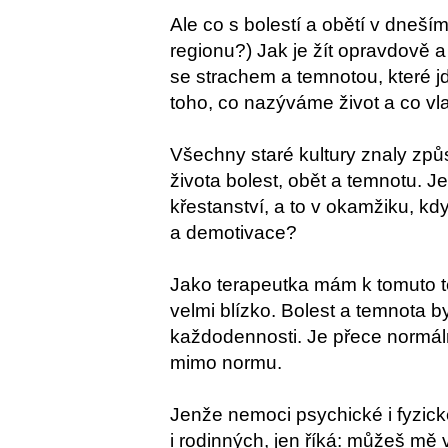
Ale co s bolestí a obětí v dneš
regionu?) Jak je žít opravdově
se strachem a temnotou, které jd
toho, co nazýváme život a co vl
Všechny staré kultury znaly způs
života bolest, obět a temnotu. Je
křestanství, a to v okamžiku, k
a demotivace?
Jako terapeutka mám k tomuto t
velmi blízko. Bolest a temnota by
každodennosti. Je přece normáln
mimo normu.
Jenže nemoci psychické i fyzick
i rodinných, jen říká: můžeš mě 