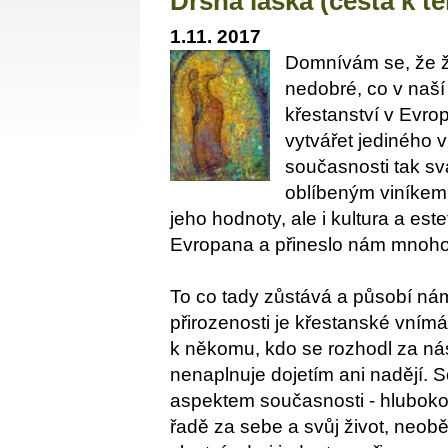
Drsná láska (cesta k t
1.11. 2017
Domnívám se, že ži
nedobré, co v naší 
křestanství v Evrop
vytvářet jediného v
současnosti tak svá
oblíbeným viníkem 
jeho hodnoty, ale i kultura a es
Evropana a přineslo nám mnoho 
To co tady zůstává a působí nám
přirozenosti je křestanské vnímání
k někomu, kdo se rozhodl za nás 
nenaplnuje dojetím ani nadějí. 
aspektem současnosti - hluboko
řadě za sebe a svůj život, neobě