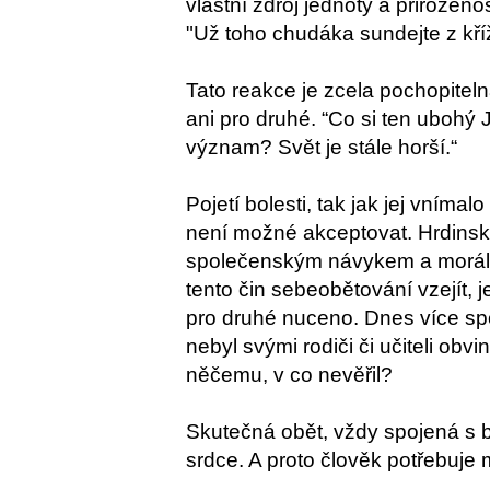
vlastní zdroj jednoty a přirozen
"Už toho chudáka sundejte z kří
Tato reakce je zcela pochopitel
ani pro druhé. “Co si ten ubohý J
význam? Svět je stále horší.“
Pojetí bolesti, tak jak jej vnímal
není možné akceptovat. Hrdinský
společenským návykem a moráln
tento čin sebeobětování vzejít,
pro druhé nuceno. Dnes více sp
nebyl svými rodiči či učiteli obv
něčemu, v co nevěřil?
Skutečná obět, vždy spojená s b
srdce. A proto člověk potřebuje 