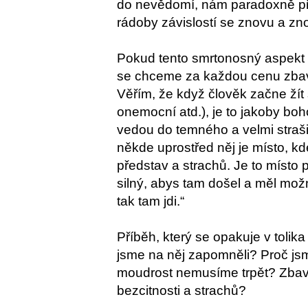
do nevědomí, nám paradoxně při
rádoby závislostí se znovu a z
Pokud tento smrtonosný aspekt 
se chceme za každou cenu zbavit
Věřím, že když člověk začne žít s
onemocní atd.), je to jakoby boho
vedou do temného a velmi straši
někde uprostřed něj je místo, k
představ a strachů. Je to místo p
silný, abys tam došel a měl možn
tak tam jdi.“
Příběh, který se opakuje v toli
jsme na něj zapomněli? Proč jsm
moudrost nemusíme trpět? Zbavov
bezcitnosti a strachů?