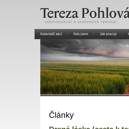
Kalendář akcí
Kdo jsem
Jak pracuji
Články