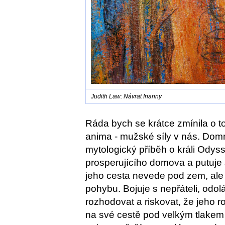
Judith Law: Návrat Inanny
Ráda bych se krátce zmínila o t
anima - mužské síly v nás. Domn
mytologický příběh o králi Ody
prosperujícího domova a putuje
jeho cesta nevede pod zem, ale kr
pohybu. Bojuje s nepřáteli, odo
rozhodovat a riskovat, že jeho 
na své cestě pod velkým tlakem