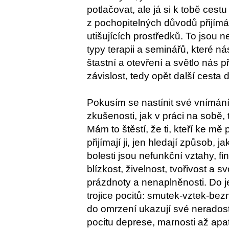
potlačovat, ale já si k tobě ces
z pochopitelných důvodů přijím
utišujících prostředků. To jsou ne
typy terapii a seminářů, které n
štastní a otevření a světlo nás 
závislost, tedy opět další cesta 
Pokusím se nastínit své vnímání s
zkušenosti, jak v práci na sobě, 
Mám to štěstí, že ti, kteří ke mě 
přijímají ji, jen hledají způsob, ja
bolesti jsou nefunkční vztahy, f
blízkost, živelnost, tvořivost a 
prázdnoty a nenaplněnosti. Do j
trojice pocitů: smutek-vztek-bezn
do omrzení ukazují své neradost
pocitu deprese, marnosti až apat