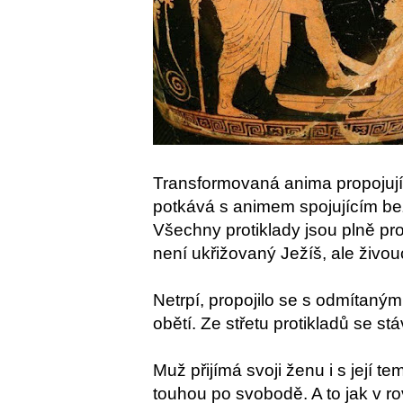
Transformovaná anima propojující
potkává s animem spojujícím be
Všechny protiklady jsou plně prož
není ukřižovaný Ježíš, ale živouc
Netrpí, propojilo se s odmítaným
obětí. Ze střetu protikladů se st
Muž přijímá svoji ženu i s její t
touhou po svobodě. A to jak v rovi